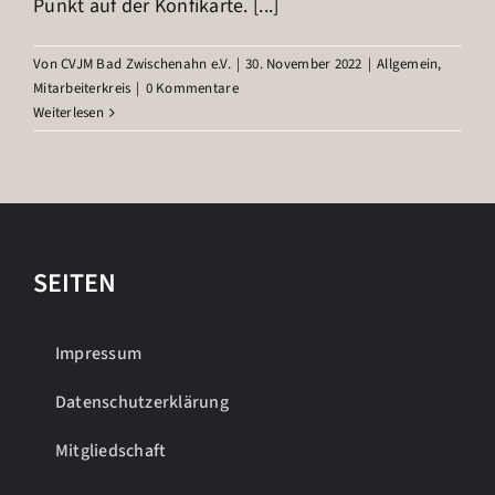
Punkt auf der Konfikarte. [...]
Von
CVJM Bad Zwischenahn e.V.
|
30. November 2022
|
Allgemein
,
Mitarbeiterkreis
|
0 Kommentare
Weiterlesen
SEITEN
Impressum
Datenschutzerklärung
Mitgliedschaft