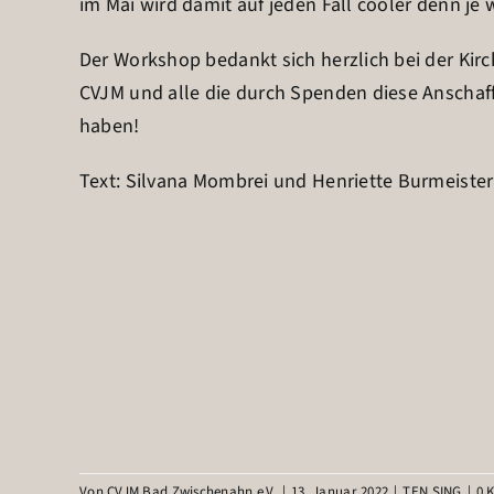
im Mai wird damit auf jeden Fall cooler denn je
Der Workshop bedankt sich herzlich bei der K
CVJM und alle die durch Spenden diese Anscha
haben!
Text: Silvana Mombrei und Henriette Burmeister
Von
CVJM Bad Zwischenahn e.V.
|
13. Januar 2022
|
TEN SING
|
0 